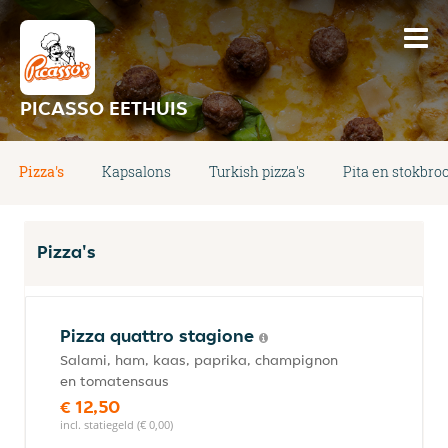
PICASSO EETHUIS
Pizza's
Kapsalons
Turkish pizza's
Pita en stokbro
Pizza's
Pizza quattro stagione
Salami, ham, kaas, paprika, champignon
en tomatensaus
€ 12,50
incl. statiegeld (€ 0,00)