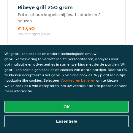
Ribeye grill 250 gram
Patat of aardappelschijfjes, 1 salade en 2
sauzen
€ 17,50
incl. statiegeld (€ 0,00)
Wij gebruiken cookies en andere technologieën om uw
Lamskotelet grill
gebruikerservaring te verbeteren, te personaliseren, analyses voor
optimalisatie en advertenties in samenwerking met derde partijen. Wij
4 stuks lamskotelet van de grill, kruiden
gebruiken onze eigen cookies en cookies van derde partijen. Door op OK
patat of aardappelschijfjes, 1 salade en 2
te klikken accepteert u het gebruik van alle cookies. Wij plaatsen altijd
sauzen
noodzakelijke cookies. Selecteer
Voorkeuren beheren
om te kiezen
€ 18,00
welke cookies u wilt accepteren, om uw voorkeur aan te passen en voor
meer informatie.
incl. statiegeld (€ 0,00)
OK
Kalf kotelet 250 gram
Online Eten Bestellen
Essentiële
Patat of aardappelschijfjes, 1 salade en 2
sauzen